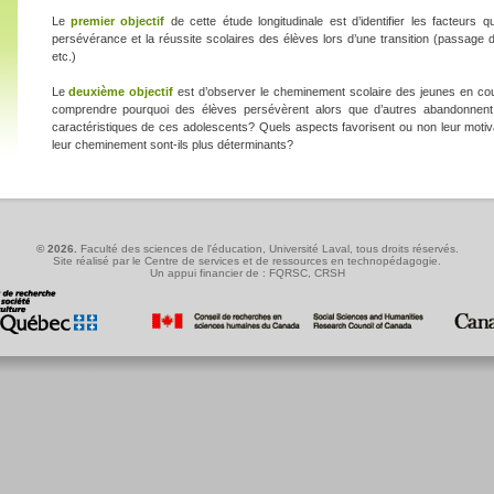
Le
premier objectif
de cette étude longitudinale est d’identifier les facteurs q
persévérance et la réussite scolaires des élèves lors d’une transition (passage 
etc.)
Le
deuxième objectif
est d’observer le cheminement scolaire des jeunes en cou
comprendre pourquoi des élèves persévèrent alors que d’autres abandonnent l
caractéristiques de ces adolescents? Quels aspects favorisent ou non leur moti
leur cheminement sont-ils plus déterminants?
© 2026.
Faculté des sciences de l'éducation
,
Université Laval
, tous droits réservés.
Site réalisé par le
Centre de services et de ressources en technopédagogie
.
Un appui financier de :
FQRSC
,
CRSH