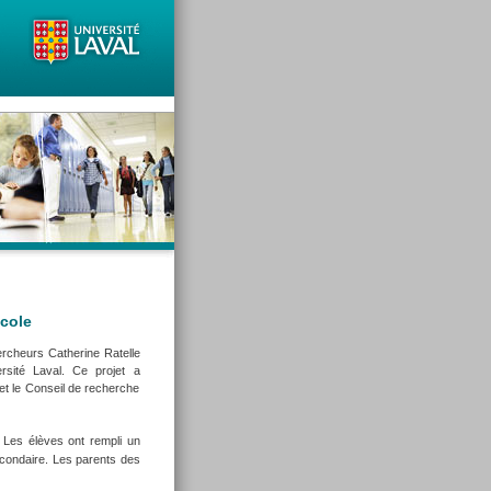
école
ercheurs Catherine Ratelle
rsité Laval. Ce projet a
et le Conseil de recherche
 Les élèves ont rempli un
ondaire. Les parents des