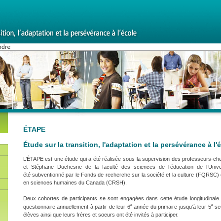
ÉTAPE
Étude sur la transition, l'adaptation et la persévérance à l'
L’ÉTAPE est une étude qui a été réalisée sous la supervision des professeurs-ch
et Stéphane Duchesne de la faculté des sciences de l’éducation de l’Unive
été subventionné par le Fonds de recherche sur la société et la culture (FQRSC) 
en sciences humaines du Canada (CRSH).
Deux cohortes de participants se sont engagées dans cette étude longitudinale.
e
e
questionnaire annuellement à partir de leur 6
année du primaire jusqu’à leur 5
sec
élèves ainsi que leurs frères et soeurs ont été invités à participer.