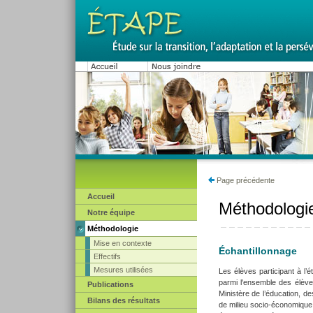
Page précédente
Accueil
Méthodologi
Notre équipe
Méthodologie
Mise en contexte
Échantillonnage
Effectifs
Mesures utilisées
Les élèves participant à l’
parmi l'ensemble des élève
Publications
Ministère de l’éducation, des
Bilans des résultats
de milieu socio-économique d